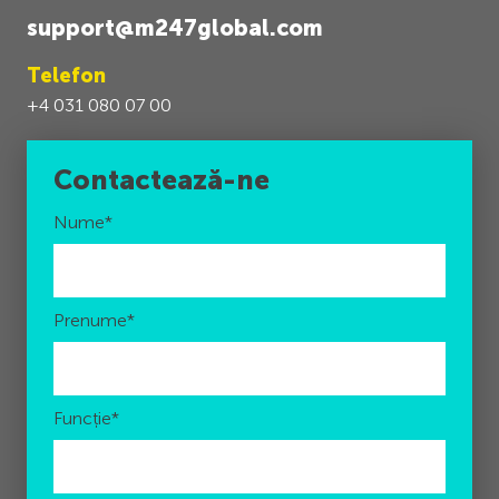
support@m247global.com
Telefon
+4 031 080 07 00
Contactează-ne
Nume
*
Prenume
*
Funcție
*