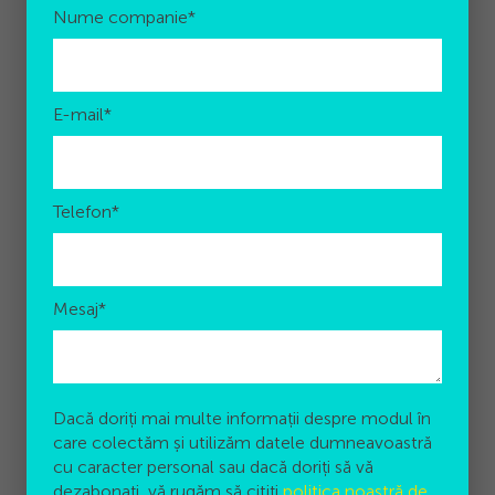
Nume companie
*
E-mail
*
Telefon
*
Mesaj
*
Dacă doriți mai multe informații despre modul în
care colectăm și utilizăm datele dumneavoastră
cu caracter personal sau dacă doriți să vă
dezabonați, vă rugăm să citiți
politica noastră de