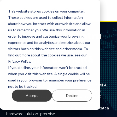
This website stores cookies on your computer.
These cookies are used to collect information
about how you interact with our website and allow
us to remember you. We use this information in
Servere GPU pentru
order to improve and customize your browsing
experience and for analytics and metrics about our
AI și Machine
visitors both on this website and other media. To
find out more about the cookies we use, see our
Learning de înaltă
Privacy Policy.
performanță
If you decline, your information won’t be tracked
when you visit this website. A single cookie will be
used in your browser to remember your preference
M247 oferă servere echipate cu GPU pentru aplicații AI
not to be tracked.
și Machine Learning. Hardware-ul nostru NVIDIA de
Accept
Decline
nivel enterprise oferă puterea de procesare paralelă
necesară pentru instruirea modelelor moderne și
inferența în timp real, eliminând costul și complexitatea
hardware-ului on-premise.