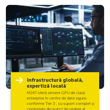
Infrastructură globală,
expertiză locală
M247 oferă servere GPU de clasă
enterprise în centre de date sigure,
conforme Tier 3 , cu suport complet și
controlate din punct de vedere al