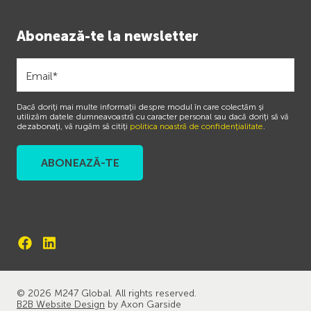
Abonează-te la newsletter
Dacă doriți mai multe informații despre modul în care colectăm și
utilizăm datele dumneavoastră cu caracter personal sau dacă doriți să vă
dezabonați, vă rugăm să citiți
politica noastră de confidențialitate
.
© 2026 M247 Global. All rights reserved.
B2B Website Design
by Axon Garside