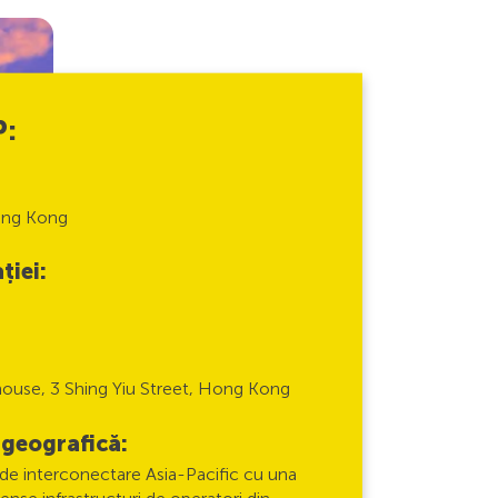
P:
:
ong Kong
ției:
house, 3 Shing Yiu Street, Hong Kong
geografică:
e interconectare Asia-Pacific cu una