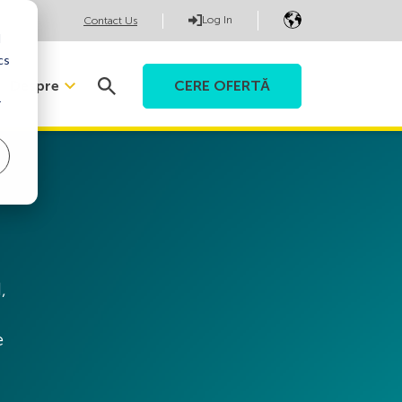
Log In
Contact Us
d
cs
Despre
CERE OFERTĂ
r
,
e