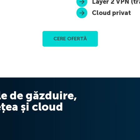
Layer 2 VPN (tr
Cloud privat
CERE OFERTĂ
e de găzduire,
ețea și cloud