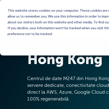
Global hosting, network infrastructure, and cloud solutions
This website stores cookies on your computer. These cookies are u
allow us to remember you. We use this information in order to imp
about our visitors both on this website and other media. To find ou
If you decline, your information won’t be tracked when you visit th
preference not to be tracked.
Hong Kong
Centrul de date M247 din Hong Kong o
servere dedicate, conectivitate cloud
direct la AWS, Azure, Google Cloud cu
100% regenerabilă.