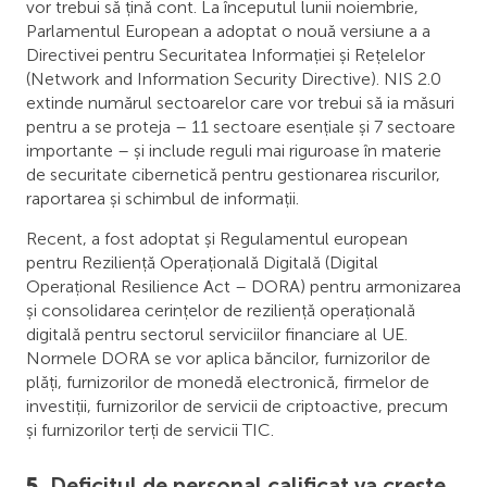
vor trebui să țină cont. La începutul lunii noiembrie,
Parlamentul European a adoptat o nouă versiune a a
Directivei pentru Securitatea Informației și Rețelelor
(Network and Information Security Directive). NIS 2.0
extinde numărul sectoarelor care vor trebui să ia măsuri
pentru a se proteja – 11 sectoare esențiale și 7 sectoare
importante – și include reguli mai riguroase în materie
de securitate cibernetică pentru gestionarea riscurilor,
raportarea și schimbul de informații.
Recent, a fost adoptat și Regulamentul european
pentru Reziliență Operațională Digitală (Digital
Operațional Resilience Act – DORA) pentru armonizarea
și consolidarea cerințelor de reziliență operațională
digitală pentru sectorul serviciilor financiare al UE.
Normele DORA se vor aplica băncilor, furnizorilor de
plăți, furnizorilor de monedă electronică, firmelor de
investiții, furnizorilor de servicii de criptoactive, precum
și furnizorilor terți de servicii TIC.
5.
Deficitul de personal calificat va crește