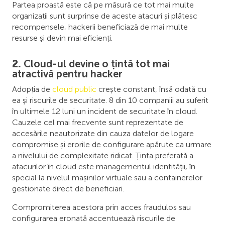
Partea proastă este că pe măsură ce tot mai multe
organizații sunt surprinse de aceste atacuri și plătesc
recompensele, hackerii beneficiază de mai multe
resurse și devin mai eficienți.
2.
Cloud-ul devine o țintă tot mai
atractivă pentru hacker
Adopția de
cloud public
crește constant, însă odată cu
ea și riscurile de securitate. 8 din 10 companiii au suferit
în ultimele 12 luni un incident de securitate în cloud.
Cauzele cel mai frecvente sunt reprezentate de
accesările neautorizate din cauza datelor de logare
compromise și erorile de configurare apărute ca urmare
a nivelului de complexitate ridicat. Ținta preferată a
atacurilor în cloud este managementul identității, în
special la nivelul mașinilor virtuale sau a containerelor
gestionate direct de beneficiari.
Compromiterea acestora prin acces fraudulos sau
configurarea eronată accentuează riscurile de