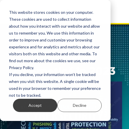
This website stores cookies on your computer.
These cookies are used to collect information
about how you interact with our website and allow
us to remember you. We use this information in
order to improve and customize your browsing
Tendințe în
experience and for analytics and metrics about our
visitors both on this website and other media. To
securitatea
find out more about the cookies we use, see our
cibernetică în 2023
Privacy Policy.
If you decline, your information won’t be tracked
when you visit this website. A single cookie will be
used in your browser to remember your preference
not to be tracked.
Accept
Decline