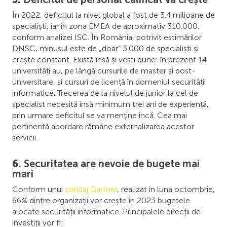
În 2022, deficitul la nivel global a fost de 3,4 milioane de
specialiști, iar în zona EMEA de aproximativ 310.000,
conform analizei ISC. În România, potrivit estimărilor
DNSC, minusul este de „doar“ 3.000 de specialiști și
crește constant. Există însă și vești bune: în prezent 14
universități au, pe lângă cursurile de master și post-
universitare, și cursuri de licență în domeniul securității
informatice. Trecerea de la nivelul de junior la cel de
specialist necesită însă minimum trei ani de experiență,
prin urmare deficitul se va menține încă. Cea mai
pertinentă abordare rămâne externalizarea acestor
servicii.
6.
Securitatea are nevoie de bugete mai
mari
Conform unui
sondaj Gartner
, realizat în luna octombrie,
66% dintre organizații vor crește în 2023 bugetele
alocate securității informatice. Principalele direcții de
investiții vor fi: