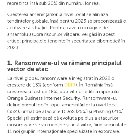
reprezintă însă sub 20% din numărul lor real.
Creșterea amenințărilor la nivel local se aliniază
tendințelor globale, însă pentru 2023 se preconizează o
acutizare a situației. Pentru a avea o imagine de
ansamblu asupra riscurilor viitoare, vei găsi în acest
articol principalele tendințe în securitatea cibernetică în
2023:
1.
Ransomware-ul va rămâne principalul
vector de atac
La nivel global, ransomware a înregistrat în 2022 o
creștere de 13% (conform
DBIR
). În România însă
creșterea a fost de 18%, potrivit noii ediții a raportului
Orange Business Internet Security. Ransomware-ul
deține primul loc în topul amenințărilor la nivel local
(35%), urmat de atacurile DDoS (25%) și Phishing (21%).
Specialiștii estimează că evoluția pe plus a atacurilor
ransomware se va menține și anul viitor, fiind semnalate
11 noi grupări internaționale specializate în extorcare.