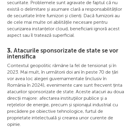
securitate. Problemele sunt agravate de faptul că nu
există o delimitare și asumare clară a responsabilităților
de securitate între furnizori și clienți. Dacă furnizorii au
de cele mai multe ori abilitățile necesare pentru
securizarea instanțelor cloud, beneficiarii ignoră acest
aspect sau îl tratează superficial.
3.
Atacurile sponsorizate de state se vor
intensifica
Contextul geopolitic rămâne la fel de tensionat și în
2023. Mai mult, în următorii doi ani în peste 70 de țări
vor avea loc alegeri guvernamentale (inclusiv în
România în 2024), evenimente care sunt frecvent ținta
atacurilor sponsorizate de state. Aceste atacuri au doua
direcții majore: afectarea instituţiilor publice şi a
reţelelor de energie, precum și spionajul industrial cu
precădere pe obiective tehnologice, furtul de
proprietate intelectuală şi crearea unor curente de
opinie.