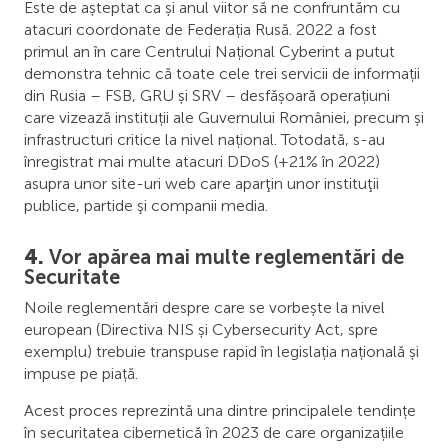
Este de așteptat ca și anul viitor să ne confruntăm cu
atacuri coordonate de Federația Rusă. 2022 a fost
primul an în care Centrului Național Cyberint a putut
demonstra tehnic că toate cele trei servicii de informații
din Rusia – FSB, GRU și SRV – desfășoară operațiuni
care vizează instituții ale Guvernului României, precum și
infrastructuri critice la nivel național. Totodată, s-au
înregistrat mai multe atacuri DDoS (+21% în 2022)
asupra unor site-uri web care aparţin unor instituţii
publice, partide şi companii media.
4.
Vor apărea mai multe reglementări de
Securitate
Noile reglementări despre care se vorbește la nivel
european (Directiva NIS și Cybersecurity Act, spre
exemplu) trebuie transpuse rapid în legislația națională și
impuse pe piață.
Acest proces reprezintă una dintre principalele tendințe
în securitatea cibernetică în 2023 de care organizațiile