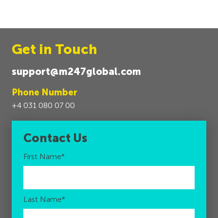
Get in Touch
support@m247global.com
Phone Number
+4 031 080 07 00
Contact Us
First Name
*
Last Name
*